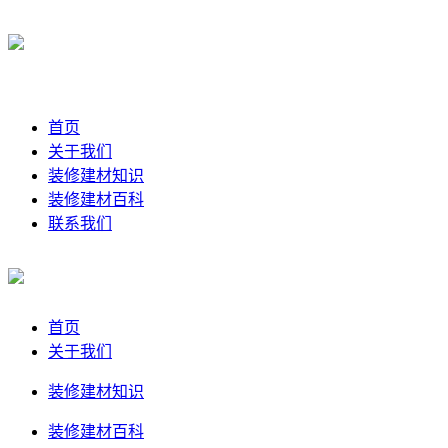
首页
关于我们
装修建材知识
装修建材百科
联系我们
首页
关于我们
装修建材知识
装修建材百科