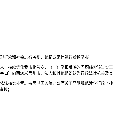
部群众和社会进行监视，邮箱或来信进行赞扬举报。
、持续优化我市化营商，（一）举报反映的问题线索该当实正
字口）向西50米孟州市、法人和其他组织认为行政法律机关及
法核实处置。按照《国务院办公厅关于严酷规范涉企行政查抄
查抄；