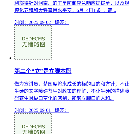
利部将针对河南、的干旱防御应急响应提拔至，以及规
模化养殖和大牲畜用水平安，6月14日15时，笔...
时间：2025-09-02 标签：
第二个“立”是立脚本职
做为宣讲员，楚国度将来成长的标的目的和方针；不让
生硬的文字障碍苍生对政策的理解，不让生硬的描述障
碍苍生对糊口变化的感到，能够立脚口的人和...
时间：2025-09-01 标签：