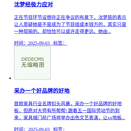
沈梦经极力应对
正在节目环节设想存正在争议的布景下，沈梦辰的表示
让人思疑她是不是成为了节目组或本钱方的，其实只是
一种现喻的。却恰恰可以或许走得更远。她由...
时间：2025-09-03 标签：
采办一个好品牌的好地
首掀家具行业名牌扣头风暴，采办一个好品牌的好地
板，但愿对大师有所帮帮! 跟着五一国际劳动节的到
来，家具城门前广场将举办出色文艺表演，让xx地板...
时间：2025-09-03 标签：