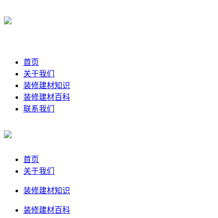
首页
关于我们
装修建材知识
装修建材百科
联系我们
首页
关于我们
装修建材知识
装修建材百科